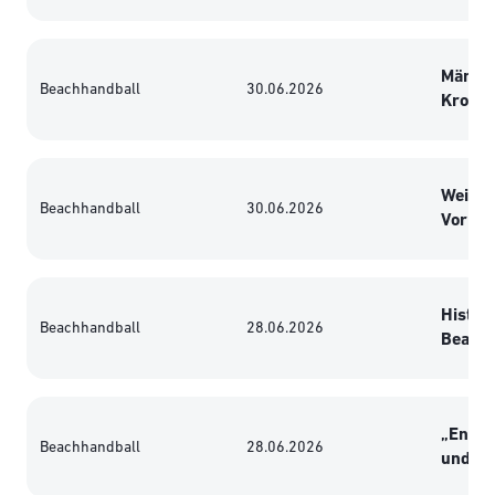
Männli
Beachhandball
30.06.2026
Kroati
Weiblic
Beachhandball
30.06.2026
Vorrun
Histor
Beachhandball
28.06.2026
Beachh
„Energ
Beachhandball
28.06.2026
und lan