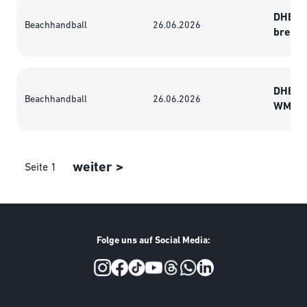
DHB-Mä
Beachhandball
26.06.2026
breiter
DHB-Mä
Beachhandball
26.06.2026
WM-Vier
Seitennummerierung
Nächste Seite
weiter >
Seite 1
Folge uns auf Social Media:
Social Media