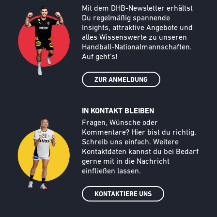
Call to action image
Text
Mit dem DHB-Newsletter erhältst
Du regelmäßig spannende
Insights, attraktive Angebote und
alles Wissenswerte zu unseren
Handball-Nationalmannschaften.
Auf geht‘s!
ZUR ANMELDUNG
IN KONTAKT BLEIBEN
Call to action image
Text
Fragen, Wünsche oder
Kommentare? Hier bist du richtig.
Schreib uns einfach. Weitere
Kontaktdaten kannst du bei Bedarf
gerne mit in die Nachricht
einfließen lassen.
KONTAKTIERE UNS