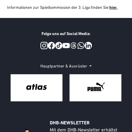
Informationen zur Spielkommission der 3. Liga finden Sie
hier.
Folge uns auf Social Media:
Social Media
Hauptpartner & Ausrüster
DHB-NEWSLETTER
Call to action image
Text
Mit dem DHB-Newsletter erhältst