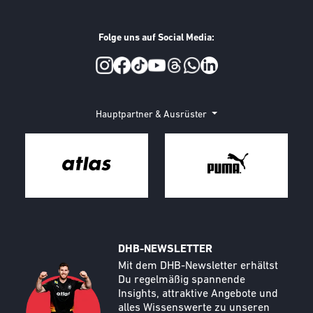
Folge uns auf Social Media:
Social Media
Hauptpartner & Ausrüster
DHB-NEWSLETTER
Call to action image
Text
Mit dem DHB-Newsletter erhältst
Du regelmäßig spannende
Insights, attraktive Angebote und
alles Wissenswerte zu unseren