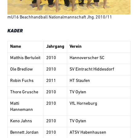
mU16 Beachhandball Nationalmannschaft Jhg. 2010/11
KADER
Name
Jahrgang
Verein
Matthis Bertuleit
2010
Hannoverscher SC
Ole Bredlow
2010
SV Eintracht Hiddesdorf
Robin Fuchs
2011
HT Staufen
Thore Grusche
2010
TV Oyten
Matti
2010
VfL Horneburg
Hannemann
Keno Jahns
2010
TV Oyten
Bennett Jordan
2010
ATSV Habenhausen