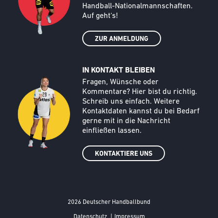
Handball-Nationalmannschaften.
Auf geht‘s!
ZUR ANMELDUNG
IN KONTAKT BLEIBEN
Call to action image
Text
Fragen, Wünsche oder
Kommentare? Hier bist du richtig.
Schreib uns einfach. Weitere
Kontaktdaten kannst du bei Bedarf
gerne mit in die Nachricht
einfließen lassen.
KONTAKTIERE UNS
2026 Deutscher Handballbund
FOOTER MENÜ
Datenschutz
|
Impressum