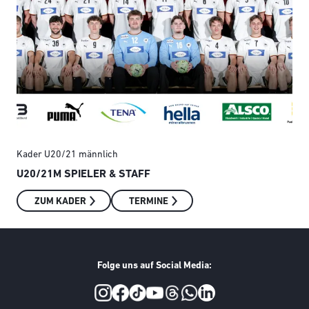
Kader U20/21 männlich
Kad
U20/21M SPIELER & STAFF
U1
ZUM KADER
TERMINE
Folge uns auf Social Media:
Social Media