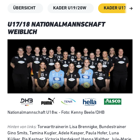
ÜBERSICHT
KADER U19/20W
KADER U17/18W
U17/18 NATIONALMANNSCHAFT
WEIBLICH
Nationalmannschaft U18w. - Foto: Kenny Beele/DHB
Hinten von links:
Torwarttrainerin Lisa Brennigke, Bundestrainer
Gino Smits, Tamina Kugler, Adele Kasper, Paula Hofer, Luna
Külker, Pia Kastner, Victoria Hardekopf, Hanna Walther, Jule-Marie