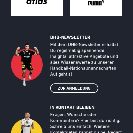
DHB-NEWSLETTER
Call to action image
Text
Mit dem DHB-Newsletter erhältst
Du regelmäßig spannende
Insights, attraktive Angebote und
alles Wissenswerte zu unseren
Handball-Nationalmannschaften.
Auf geht‘s!
ZUR ANMELDUNG
IN KONTAKT BLEIBEN
Call to action image
Text
Fragen, Wünsche oder
Kommentare? Hier bist du richtig.
Schreib uns einfach. Weitere
Kontaktdaten kannst du bei Bedarf