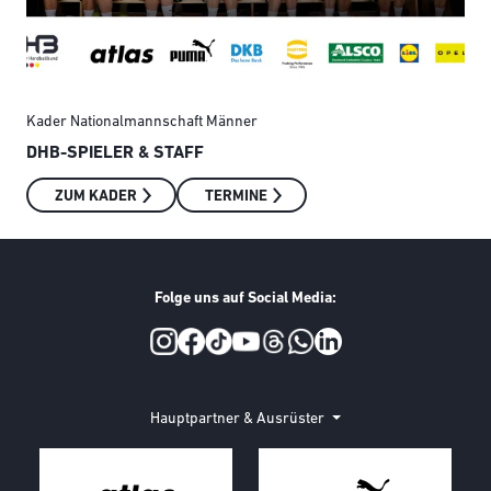
Kader Nationalmannschaft Männer
Kad
DHB-SPIELER & STAFF
U2
ZUM KADER
TERMINE
Folge uns auf Social Media:
Social Media
Hauptpartner & Ausrüster