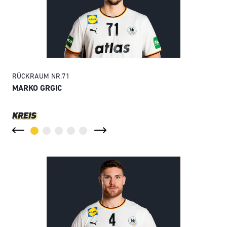
RÜCKRAUM
NR.
71
RÜ
MARKO GRGIC
MA
KREIS