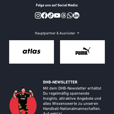
Folge uns auf Social Media:
Social Media
Hauptpartner & Ausrüster
DHB-NEWSLETTER
Call to action image
Text
Mit dem DHB-Newsletter erhältst
Du regelmäßig spannende
Insights, attraktive Angebote und
alles Wissenswerte zu unseren
Handball-Nationalmannschaften.