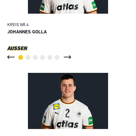
KREIS
NR.
4
KRE
JOHANNES GOLLA
JU
AUSSEN