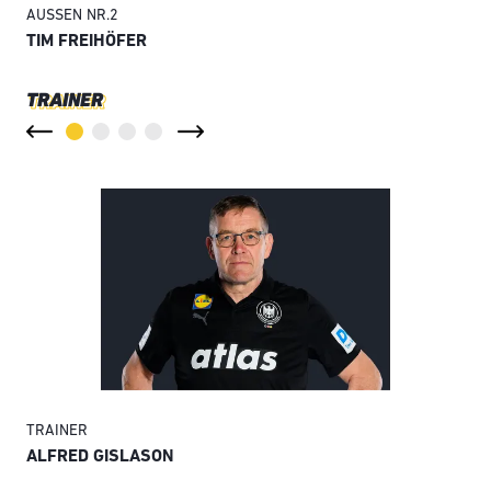
AUSSEN
NR.
2
AUS
TIM FREIHÖFER
LU
TRAINER
TRAINER
TRA
ALFRED GISLASON
ER