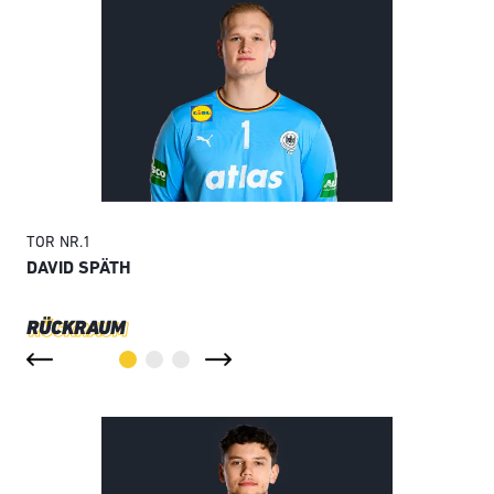
TOR
NR.
1
TO
DAVID SPÄTH
AN
RÜCKRAUM