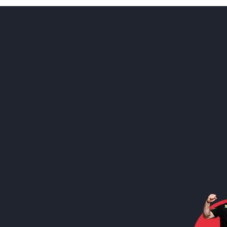
Social Media
Call to action image