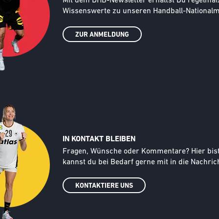
Text
Mit dem DHB-Newsletter erhältst Du regelmäßi
Wissenswerte zu unseren Handball-Nationalma
ZUR ANMELDUNG
IN KONTAKT BLEIBEN
Text
Fragen, Wünsche oder Kommentare? Hier bist d
kannst du bei Bedarf gerne mit in die Nachrich
KONTAKTIERE UNS