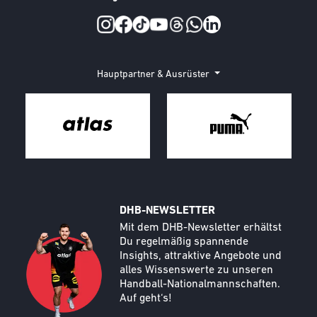
Social Media
Hauptpartner & Ausrüster
DHB-NEWSLETTER
Call to action image
Text
Mit dem DHB-Newsletter erhältst
Du regelmäßig spannende
Insights, attraktive Angebote und
alles Wissenswerte zu unseren
Handball-Nationalmannschaften.
Auf geht‘s!