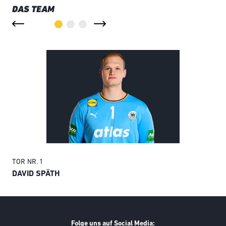
DAS TEAM
TOR
NR. 1
TO
DAVID SPÄTH
AN
Folge uns auf Social Media: