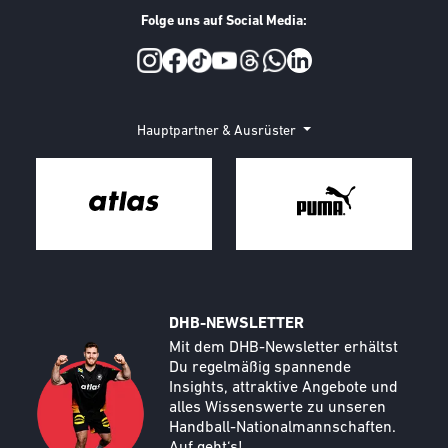
Folge uns auf Social Media:
Social Media
Hauptpartner & Ausrüster
DHB-NEWSLETTER
Call to action image
Text
Mit dem DHB-Newsletter erhältst
Du regelmäßig spannende
Insights, attraktive Angebote und
alles Wissenswerte zu unseren
Handball-Nationalmannschaften.
Auf geht‘s!