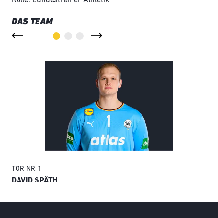
Rolle: Bundestrainer Athletik
DAS TEAM
TOR
NR. 1
TO
DAVID SPÄTH
AN