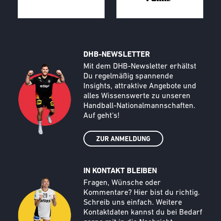
DHB-NEWSLETTER
Call to action image
Text
Mit dem DHB-Newsletter erhältst
Du regelmäßig spannende
Insights, attraktive Angebote und
alles Wissenswerte zu unseren
Handball-Nationalmannschaften.
Auf geht‘s!
ZUR ANMELDUNG
IN KONTAKT BLEIBEN
Call to action image
Text
Fragen, Wünsche oder
Kommentare? Hier bist du richtig.
Schreib uns einfach. Weitere
Kontaktdaten kannst du bei Bedarf