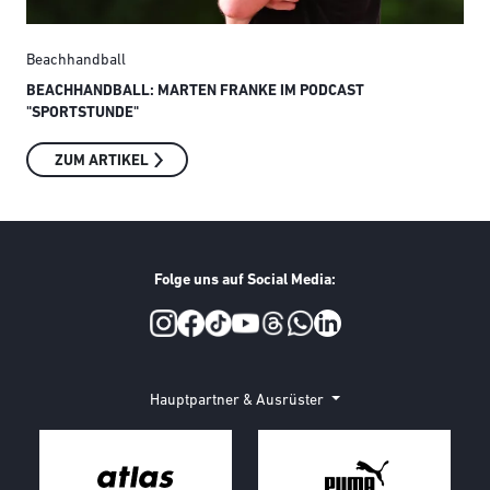
Beachhandball
Bea
BEACHHANDBALL: MARTEN FRANKE IM PODCAST
„MI
"SPORTSTUNDE"
ZUM ARTIKEL
Folge uns auf Social Media:
Social Media
Hauptpartner & Ausrüster