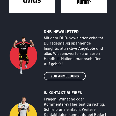
DHB-NEWSLETTER
Call to action image
Text
Mit dem DHB-Newsletter erhältst
Du regelmäßig spannende
Insights, attraktive Angebote und
alles Wissenswerte zu unseren
Handball-Nationalmannschaften.
Auf geht‘s!
ZUR ANMELDUNG
IN KONTAKT BLEIBEN
Call to action image
Text
Fragen, Wünsche oder
Kommentare? Hier bist du richtig.
Schreib uns einfach. Weitere
Kontaktdaten kannst du bei Bedarf