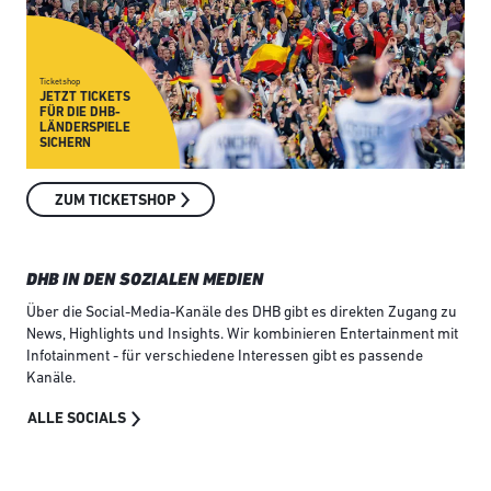
Ticketshop
Fan
JETZT TICKETS
O
FÜR DIE DHB-
H
LÄNDERSPIELE
F
SICHERN
D
ZUM TICKETSHOP
DHB IN DEN SOZIALEN MEDIEN
Über die Social-Media-Kanäle des DHB gibt es direkten Zugang zu
News, Highlights und Insights. Wir kombinieren Entertainment mit
Infotainment - für verschiedene Interessen gibt es passende
Kanäle.
ALLE SOCIALS