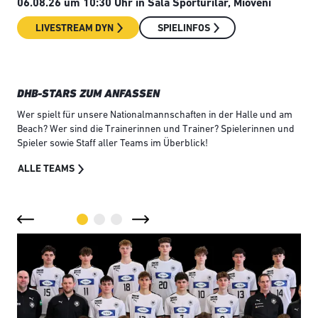
06.08.26 um 10:30 Uhr in Sala Sporturilar, Mioveni
06.
Pok
LIVESTREAM DYN
SPIELINFOS
DHB-STARS ZUM ANFASSEN
Wer spielt für unsere Nationalmannschaften in der Halle und am
Beach? Wer sind die Trainerinnen und Trainer? Spielerinnen und
Spieler sowie Staff aller Teams im Überblick!
ALLE TEAMS