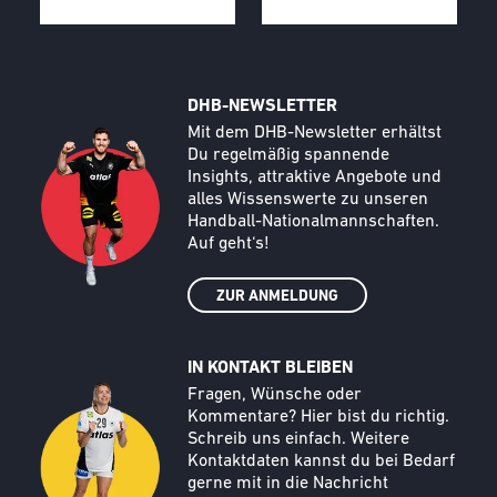
DHB-NEWSLETTER
Call to action image
Text
Mit dem DHB-Newsletter erhältst
Du regelmäßig spannende
Insights, attraktive Angebote und
alles Wissenswerte zu unseren
Handball-Nationalmannschaften.
Auf geht‘s!
ZUR ANMELDUNG
IN KONTAKT BLEIBEN
Call to action image
Text
Fragen, Wünsche oder
Kommentare? Hier bist du richtig.
Schreib uns einfach. Weitere
Kontaktdaten kannst du bei Bedarf
gerne mit in die Nachricht