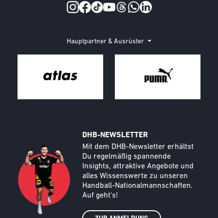
Social Media
Hauptpartner & Ausrüster
DHB-NEWSLETTER
Call to action image
Text
Mit dem DHB-Newsletter erhältst
Du regelmäßig spannende
Insights, attraktive Angebote und
alles Wissenswerte zu unseren
Handball-Nationalmannschaften.
Auf geht‘s!