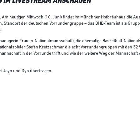
G IM LIVESTREAM ANSCHAUEN
. Am heutigen Mittwoch (10. Juni) findet im Münchner Hofbräuhaus die Au
en, Standort der deutschen Vorrundengruppe – das DHB-Team ist als Grupp
.
anagerin Frauen-Nationalmannschaft), die ehemalige Basketball-Nationals
ationalspieler Stefan Kretzschmar die acht Vorrundengruppen mit den 32
lmannschaft in der Vorrunde trifft und wie der weitere Weg der Mannschaft
ei Joyn und Dyn übertragen.