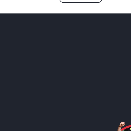
Social Media
Call to action image