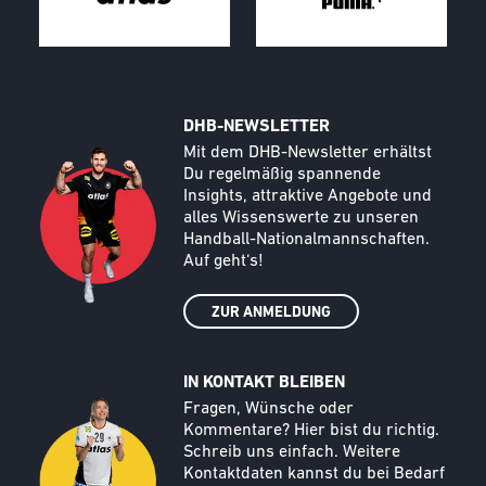
DHB-NEWSLETTER
Call to action image
Text
Mit dem DHB-Newsletter erhältst
Du regelmäßig spannende
Insights, attraktive Angebote und
alles Wissenswerte zu unseren
Handball-Nationalmannschaften.
Auf geht‘s!
ZUR ANMELDUNG
IN KONTAKT BLEIBEN
Call to action image
Text
Fragen, Wünsche oder
Kommentare? Hier bist du richtig.
Schreib uns einfach. Weitere
Kontaktdaten kannst du bei Bedarf