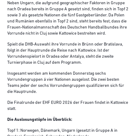
Neben Ungarn, die aufgrund geographischer Faktoren in Gruppe
nach Oradea bereits in Gruppe A gesetzt sind, finden sich in Topf 2
sowie 3 als gesetzte Nationen die fünf Gastgeberländer. Da Polen
und Rumänien ebenfalls in Topf 2 sind, steht bereits fest, dass die
Frauen-Nationalmannschaft des Deutschen Handballbundes ihre
Vorrunde nicht in Cluj sowie Kattowice bestreiten wird.
Spielt die DHB-Auswahl ihre Vorrunde in Brünn oder Bratislava,
folgt in der Hauptrunde die Reise nach Kattowice. Ist der
Vorrundenspielort in Oradea oder Antalya, steht die zweite
Turnierphase in Cluj auf dem Programm.
Insgesamt werden am kommenden Donnerstag sechs
Vorrundengruppen á vier Nationen ausgelost. Die zwei besten
Teams jeder der sechs Vorrundengruppen qualifizieren sich für
die Hauptrunde.
Die Finalrunde der EHF EURO 2026 der Frauen findet in Kattowice
statt.
Die Auslosungstöpfe im Überblick:
Topf 1: Norwegen, Dänemark, Ungarn (gesetzt in Gruppe A in