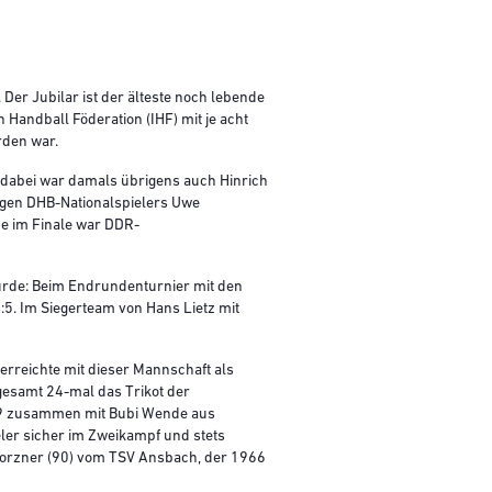
Der Jubilar ist der älteste noch lebende
Handball Föderation (IHF) mit je acht
rden war.
t dabei war damals übrigens auch Hinrich
gen DHB-Nationalspielers Uwe
e im Finale war DDR-
wurde: Beim Endrundenturnier mit den
5. Im Siegerteam von Hans Lietz mit
rreichte mit dieser Mannschaft als
sgesamt 24-mal das Trikot der
959 zusammen mit Bubi Wende aus
eler sicher im Zweikampf und stets
 Porzner (90) vom TSV Ansbach, der 1966