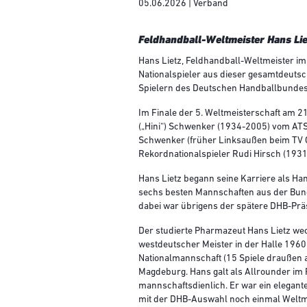
05.06.2026 | Verband
Feldhandball-Weltmeister Hans Lie
Hans Lietz, Feldhandball-Weltmeister im 
Nationalspieler aus dieser gesamtdeutsc
Spielern des Deutschen Handballbundes
Im Finale der 5. Weltmeisterschaft am 2
(„Hini“) Schwenker (1934-2005) vom AT
Schwenker (früher Linksaußen beim TV G
Rekordnationalspieler Rudi Hirsch (193
Hans Lietz begann seine Karriere als Ha
sechs besten Mannschaften aus der Bund
dabei war übrigens der spätere DHB-Präs
Der studierte Pharmazeut Hans Lietz we
westdeutscher Meister in der Halle 1960 
Nationalmannschaft (15 Spiele draußen 
Magdeburg. Hans galt als Allrounder im 
mannschaftsdienlich. Er war ein elegant
mit der DHB-Auswahl noch einmal Weltm