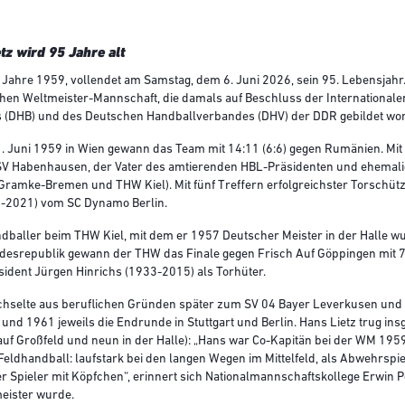
tz wird 95 Jahre alt
Jahre 1959, vollendet am Samstag, dem 6. Juni 2026, sein 95. Lebensjahr. 
hen Weltmeister-Mannschaft, die damals auf Beschluss der Internationalen 
 (DHB) und des Deutschen Handballverbandes (DHV) der DDR gebildet wo
1. Juni 1959 in Wien gewann das Team mit 14:11 (6:6) gegen Rumänien. Mi
SV Habenhausen, der Vater des amtierenden HBL-Präsidenten und ehemali
ramke-Bremen und THW Kiel). Mit fünf Treffern erfolgreichster Torschütz
1-2021) vom SC Dynamo Berlin.
ndballer beim THW Kiel, mit dem er 1957 Deutscher Meister in der Halle 
esrepublik gewann der THW das Finale gegen Frisch Auf Göppingen mit 7:
ident Jürgen Hinrichs (1933-2015) als Torhüter.
chselte aus beruflichen Gründen später zum SV 04 Bayer Leverkusen und e
und 1961 jeweils die Endrunde in Stuttgart und Berlin. Hans Lietz trug in
auf Großfeld und neun in der Halle): „Hans war Co-Kapitän bei der WM 1
Feldhandball: laufstark bei den langen Wegen im Mittelfeld, als Abwehrspi
er Spieler mit Köpfchen“, erinnert sich Nationalmannschaftskollege Erwin
eister wurde.