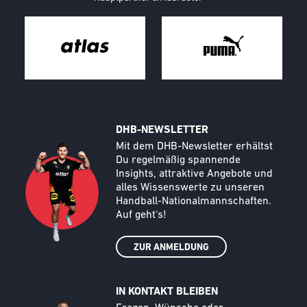
DHB-NEWSLETTER
Call to action image
Text
Mit dem DHB-Newsletter erhältst
Du regelmäßig spannende
Insights, attraktive Angebote und
alles Wissenswerte zu unseren
Handball-Nationalmannschaften.
Auf geht‘s!
ZUR ANMELDUNG
IN KONTAKT BLEIBEN
Call to action image