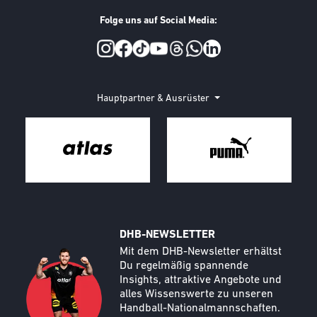
Folge uns auf Social Media:
Social Media
Hauptpartner & Ausrüster
DHB-NEWSLETTER
Call to action image
Text
Mit dem DHB-Newsletter erhältst
Du regelmäßig spannende
Insights, attraktive Angebote und
alles Wissenswerte zu unseren
Handball-Nationalmannschaften.