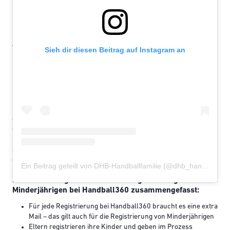
Wichtige Punkte für das Abschließen des
Sieh dir diesen Beitrag auf Instagram an
Registrierungsprozesses: Auch für die Anmeldung von
Minderjährigen muss ein Ausweisdokument zur Verifizierung der
Identität hochgeladen werden. Sollte das Kind/der Jugendliche
noch keinen Personalausweis oder Führerschein besitzen, muss
an dieser Stelle ein Foto der Geburtsurkunde abfotografiert und
hochgeladen werden. Diese Datei dient nur der Verifizierung und
wird nicht gespeichert. Am Ende des Registrierungsprozesses
wird eine Bestätigungsmail an die Adresse der Handball-ID – nicht
an die Mail des Elternaccounts – geschickt. Mit dem gesendeten
Code kann die Anmeldung bei Handball360 abgeschlossen
werden.
Ein Beitrag geteilt von DHB-Handballfamilie (@dhb_handballfamilie)
Hier die wichtigsten Punkte zur Registrierung von
Minderjährigen bei Handball360 zusammengefasst:
Für jede Registrierung bei Handball360 braucht es eine extra
Mail – das gilt auch für die Registrierung von Minderjährigen
Eltern registrieren ihre Kinder und geben im Prozess