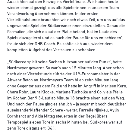
Aussichten auf den Einzug ins Viertelfinale. „Wir haben heute
wieder einmal gezeigt, das alle Spielerinnen in unserem Team
Verantwortung übernehmen können. In der ersten
Viertelfinalstunde brauchten wir noch etwas Zeit, um uns auf das
ungewohnte Spiel der Südkoreanerinnen einzustellen. Genau die
Formation, die sich da auf der Platte befand, hat im Laufe des
Spiels dazugelernt und es nach der Pause für uns entschieden",
freute sich der DHB-Coach. Es zahlte sich aus, wieder dem
kompletten Aufgebot das Vertrauen zu schenken.
„Südkorea spielt seine Sachen blitzsauber auf den Punkt“, hatte
Nordmeyer gewarnt. So war’s auch 15 Minuten lang. Aber schon
nach einer Viertelstunde rührte der U19-Europameister in der
Abwehr Beton an. Nordmeyers Team blieb zehn Minuten lang
ohne Gegentor aus dem Feld und hatte im Angriff in Marleen Kern,
Chara Rohr, Laura Klocke, Marlene Tucholke und Co. viele Pfeile
im Köcher. Der 9:3-Lauf ab Minute 18 brachte einen auf den Weg.
Und nach der Pause ging es ähnlich – ja sogar mit noch deutlicher
auseinanderklaffender Schere - weiter. Farrelle Njinkeu, Aylin
Bornhardt und Aida Mittag steuerten in der Regel übers
Tempospiel sieben Tore in sechs Minuten bei. Südkorea war auf
zehn Tore distanziert (36.).