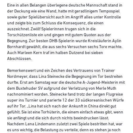
Eine in allen Belangen überlegene deutsche Mannschaft stand in
der Deckung wie eine Wand, hatte mit geradlinigem Tempospiel
sowie guter Spielübersicht auch im Angriff alles unter Kontrolle
und zeigte bis zum Schluss die Konsequenz, die einen
auszeichnet. Zwölf Spielerinnen trugen sich in die
Torschützenliste ein und gingen mit gutem Quoten aus der
Begegnung. Zur besten DHB-Spielerin wurde Kreisläuferin Aylin
Bornhardt gewählt, die aus sechs Versuchen sechs Tore machte.
Auch Marleen Kern traf im halben Dutzend bei sieben
Abschlüssen.
Bemerkenswert und ein Zeichen des Vertrauens von Trainer
Nordmeyer, dass Lina Steinecke die Begegnung im Tor bestreiten
durfte. Erst am Samstag war die deutsche A-Jugend-Meisterin mit
dem Buxtehuder SV aufgrund der Verletzung von Merle Muth
nachnominiert worden. Steinecke fand trotz der langen Flugreise
super ins Turnier und parierte 12 der 33 südkoreanischen Würfe
auf ihr Tor. „Lina hat sich nach der Ankunft in China direkt gut
gefühlt. Sie ist eine Torhüterin, die einem einfach etwas gibt, wenn
sie anfängt und die sich durch nichts beeindrucken lässt.
Nachdem Lena Lindemann zuletzt zwei Spiele bestritten hat, war
es uns wichtig, die Belastung zu verteile, denn es stehen ja noch