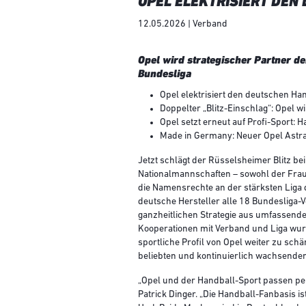
OPEL ELEKTRISIERT DE
12.05.2026 | Verband
Opel wird strategischer Partner 
Bundesliga
Opel elektrisiert den deutschen H
Doppelter „Blitz-Einschlag“: Opel
Opel setzt erneut auf Profi-Sport: H
Made in Germany: Neuer Opel Astra
Jetzt schlägt der Rüsselsheimer Blitz be
Nationalmannschaften – sowohl der Frau
die Namensrechte an der stärksten Liga de
deutsche Hersteller alle 18 Bundesliga-V
ganzheitlichen Strategie aus umfassende
Kooperationen mit Verband und Liga wurd
sportliche Profil von Opel weiter zu sch
beliebten und kontinuierlich wachsenden 
„Opel und der Handball-Sport passen per
Patrick Dinger. „Die Handball-Fanbasis is