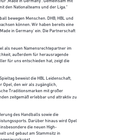
 für ‚Made in Germany‘. Gemeinsam mit
t den Nationalteams und der Liga.“
ndball bewegen Menschen. DHB, HBL und
 wachsen können. Wir haben bereits eine
,Made in Germany‘ ein. Die Partnerschaft
pel als neuen Namensrechtepartner im
lichkeit, außerdem für herausragende
er für uns entschieden hat, zeigt die
ieltag beweist die HBL Leidenschaft,
r Opel, den wir als zugänglich,
sche Traditionsmarken mit großer
nden zeitgemäß erlebbar und attraktiv zu
derung des Handballs sowie die
eistungssports. Darüber hinaus wird Opel
 insbesondere die neuen High-
ckelt und gebaut am Stammsitz in
 Ingenieurskunst.