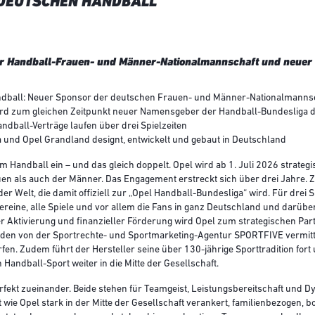
N DEUTSCHEN HANDBALL
der Handball-Frauen- und Männer-Nationalmannschaft und neue
andball: Neuer Sponsor der deutschen Frauen- und Männer-Nationalmannsch
 wird zum gleichen Zeitpunkt neuer Namensgeber der Handball-Bundesliga
andball-Verträge laufen über drei Spielzeiten
 und Opel Grandland designt, entwickelt und gebaut in Deutschland
im Handball ein – und das gleich doppelt. Opel wird ab 1. Juli 2026 strate
en als auch der Männer. Das Engagement erstreckt sich über drei Jahre.
r Welt, die damit offiziell zur „Opel Handball-Bundesliga“ wird. Für drei S
ereine, alle Spiele und vor allem die Fans in ganz Deutschland und darüber 
r Aktivierung und finanzieller Förderung wird Opel zum strategischen Par
en von der Sportrechte- und Sportmarketing-Agentur SPORTFIVE vermittelt
ärfen. Zudem führt der Hersteller seine über 130-jährige Sporttradition for
Handball-Sport weiter in die Mitte der Gesellschaft.
fekt zueinander. Beide stehen für Teamgeist, Leistungsbereitschaft und D
t wie Opel stark in der Mitte der Gesellschaft verankert, familienbezogen, 