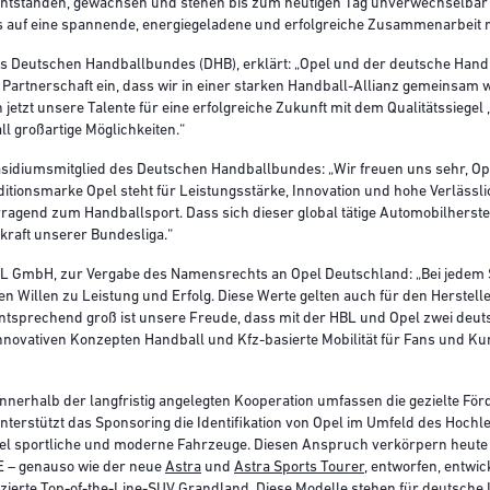
entstanden, gewachsen und stehen bis zum heutigen Tag unverwechselbar
 auf eine spannende, energiegeladene und erfolgreiche Zusammenarbeit mi
es Deutschen Handballbundes (DHB), erklärt: „Opel und der deutsche Ha
e Partnerschaft ein, dass wir in einer starken Handball-Allianz gemeinsam
etzt unsere Talente für eine erfolgreiche Zukunft mit dem Qualitätssiegel 
l großartige Möglichkeiten.“
sidiumsmitglied des Deutschen Handballbundes: „Wir freuen uns sehr, O
itionsmarke Opel steht für Leistungsstärke, Innovation und hohe Verläss
gend zum Handballsport. Dass sich dieser global tätige Automobilherstell
lkraft unserer Bundesliga.“
 GmbH, zur Vergabe des Namensrechts an Opel Deutschland: „Bei jedem Sp
n Willen zu Leistung und Erfolg. Diese Werte gelten auch für den Herstelle
tsprechend groß ist unsere Freude, dass mit der HBL und Opel zwei deut
innovativen Konzepten Handball und Kfz-basierte Mobilität für Fans und Ku
nerhalb der langfristig angelegten Kooperation umfassen die gezielte För
nterstützt das Sponsoring die Identifikation von Opel im Umfeld des Hochl
Opel sportliche und moderne Fahrzeuge. Diesen Anspruch verkörpern heute
 – genauso wie der neue
Astra
und
Astra Sports Tourer
, entworfen, entwi
zierte Top-of-the-Line-SUV
Grandland
. Diese Modelle stehen für deutsche