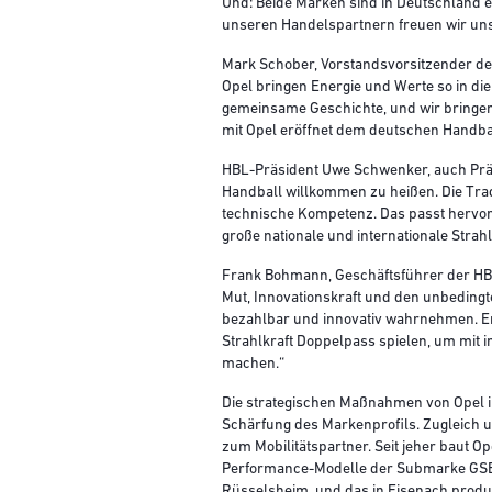
Und: Beide Marken sind in Deutschland 
unseren Handelspartnern freuen wir uns
Mark Schober, Vorstandsvorsitzender d
Opel bringen Energie und Werte so in di
gemeinsame Geschichte, und wir bringen j
mit Opel eröffnet dem deutschen Handbal
HBL-Präsident Uwe Schwenker, auch Prä
Handball willkommen zu heißen. Die Trad
technische Kompetenz. Das passt hervorra
große nationale und internationale Strah
Frank Bohmann, Geschäftsführer der HBL
Mut, Innovationskraft und den unbedingte
bezahlbar und innovativ wahrnehmen. En
Strahlkraft Doppelpass spielen, um mit 
machen.“
Die strategischen Maßnahmen von Opel in
Schärfung des Markenprofils. Zugleich u
zum Mobilitätspartner. Seit jeher baut 
Performance-Modelle der Submarke GSE
Rüsselsheim, und das in Eisenach produ