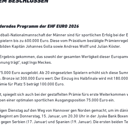
EM BESCHLOSSEN
orderndes Programm der EHF EURO 2026
all-Nationalmannschaft der Männer sind für sportlichen Erfolg bei der E
pielern bis zu 600.000 Euro. Diese vom Präsidium bestätigte Prämienrege
bilden Kapitän Johannes Golla sowie Andreas Wolff und Julian Köster.
 Ergebnis gekommen, das sowohl der gesamten Wertigkeit dieser Europamei
ung trägt“, sagt Ingo Meckes.
575.000 Euro ausgelobt. Ab 20 eingesetzten Spielern erhöht sich diese Su
n. Bronze ist 300.000 Euro wert. Der Einzug ins Halbfinale wird mit 180.00
mie für Platz 5 beträgt 100.000 Euro.
, spiegelt sich auch bei der gestaffelten Prämie fürs erste Weiterkommen 
ben einer optimalen sportlichen Ausgangsposition 75.000 Euro ein.
tigen Dienstag auf den Weg von Hannover gen Norden gemacht, um im dänisc
beginnt am Donnerstag, 15. Januar, um 20.30 Uhr in der Jyske Bank Boxen
 gegen Serbien (17. Januar) und Spanien (19. Januar). Die ersten beiden Te