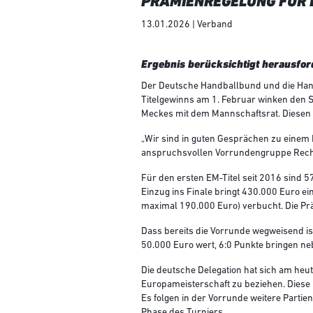
PRÄMIENREGELUNG FÜR 
13.01.2026 | Verband
Ergebnis berücksichtigt herausf
Der Deutsche Handballbund und die Handb
Titelgewinns am 1. Februar winken den S
Meckes mit dem Mannschaftsrat. Diesen 
„Wir sind in guten Gesprächen zu einem
anspruchsvollen Vorrundengruppe Rechn
Für den ersten EM-Titel seit 2016 sind 
Einzug ins Finale bringt 430.000 Euro ei
maximal 190.000 Euro) verbucht. Die Prä
Dass bereits die Vorrunde wegweisend ist
50.000 Euro wert, 6:0 Punkte bringen ne
Die deutsche Delegation hat sich am heu
Europameisterschaft zu beziehen. Diese 
Es folgen in der Vorrunde weitere Partien
Phase des Turniers.