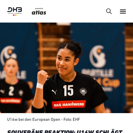
U16w bei den European Open - Foto: EHF
SOUVERÄNE REAKTION: U16W SCHLÄGT