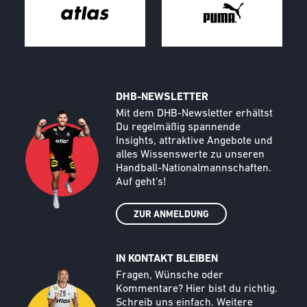
DHB-NEWSLETTER
Call to action image
Text
Mit dem DHB-Newsletter erhältst
Du regelmäßig spannende
Insights, attraktive Angebote und
alles Wissenswerte zu unseren
Handball-Nationalmannschaften.
Auf geht‘s!
ZUR ANMELDUNG
IN KONTAKT BLEIBEN
Call to action image
Text
Fragen, Wünsche oder
Kommentare? Hier bist du richtig.
Schreib uns einfach. Weitere