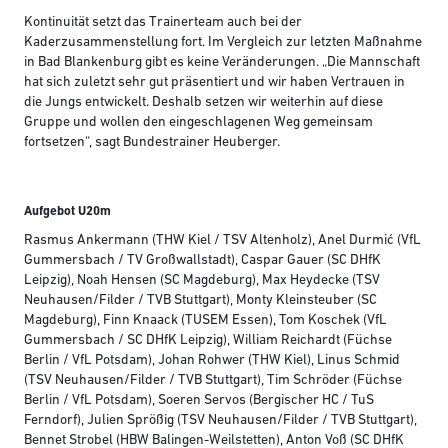
Kontinuität setzt das Trainerteam auch bei der
Kaderzusammenstellung fort. Im Vergleich zur letzten Maßnahme
in Bad Blankenburg gibt es keine Veränderungen. „Die Mannschaft
hat sich zuletzt sehr gut präsentiert und wir haben Vertrauen in
die Jungs entwickelt. Deshalb setzen wir weiterhin auf diese
Gruppe und wollen den eingeschlagenen Weg gemeinsam
fortsetzen“, sagt Bundestrainer Heuberger.
Aufgebot U20m
Rasmus Ankermann (THW Kiel / TSV Altenholz), Anel Durmić (VfL
Gummersbach / TV Großwallstadt), Caspar Gauer (SC DHfK
Leipzig), Noah Hensen (SC Magdeburg), Max Heydecke (TSV
Neuhausen/Filder / TVB Stuttgart), Monty Kleinsteuber (SC
Magdeburg), Finn Knaack (TUSEM Essen), Tom Koschek (VfL
Gummersbach / SC DHfK Leipzig), William Reichardt (Füchse
Berlin / VfL Potsdam), Johan Rohwer (THW Kiel), Linus Schmid
(TSV Neuhausen/Filder / TVB Stuttgart), Tim Schröder (Füchse
Berlin / VfL Potsdam), Soeren Servos (Bergischer HC / TuS
Ferndorf), Julien Sprößig (TSV Neuhausen/Filder / TVB Stuttgart),
Bennet Strobel (HBW Balingen-Weilstetten), Anton Voß (SC DHfK