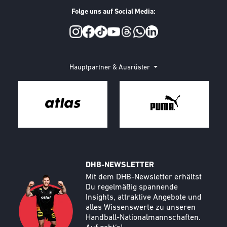
Folge uns auf Social Media:
Social Media
Hauptpartner & Ausrüster
DHB-NEWSLETTER
Call to action image
Text
Mit dem DHB-Newsletter erhältst
Du regelmäßig spannende
Insights, attraktive Angebote und
alles Wissenswerte zu unseren
Handball-Nationalmannschaften.