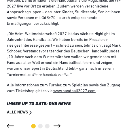
werden. Damit erhalten viele Handballfans die Möglichkeit, die WM
2027 live vor Ort zu erleben. Zudem werden verschiedene
Anspruchsgruppen – darunter Kinder, Studierende, Senior*innen
sowie Personen mit GdB>70 – durch entsprechende
Ermäßigungen berücksichtigt.
„Die Heim-Weltmeisterschaft 2027 ist das nächste Highlight im
Jahrzehnt des Handballs. Wir haben bereits im Presale ein
riesiges Interesse gespürt – schnell zu sein, lohnt sich“, sagt Mark
Schober, Vorstandsvorsitzender des Deutschen Handballbundes.
„20 Jahre nach dem Wintermärchen wollen wir gemeinsam mit
Fans aus aller Welt erneut ein Handballfest feiern und zeigen,
warum unser Sport in Deutschland lebt – ganz nach unserem
Where handball is alive
Turniermotto:
.“
Alle Informationen zum Turnier, zum Spielplan sowie den Zugang
zum Ticketshop gibt es via
www.handball2027.com
.
IMMER UP TO DATE: DHB NEWS
ALLE NEWS