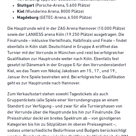
Stuttgart
(Porsche-Arena, 5.600 Plätze)
Kiel
(Wunderino Arena, 8000 Plätze)
Magdeburg
(GETEC-Arena, 6.500 Plätze)
Die Hauptrunde wird in der ZAG Arena Hannover (10.000 Plätze)
sowie der LANXESS arena Köln (19.250 Plätze) ausgetragen. Die
Finalrunde – inklusive Viertelfinals, Halbfinals und Finale – findet
ebenfalls in Köln statt. Deutschland in Gruppe A eröffnet das
Turnier mit der Vorrunde in München und reist bei erfolgreicher
Qualifikation zur Hauptrunde weiter nach Köln. Ebenfalls fest
gesetzt ist Dänemark in der Gruppe G für den Vorrundenstandort
Kiel, wo das Team von Nikolaj Jakobsen am 15., 17., und 19.,
Januar ihre Spiele bestreiten wird. Bei erfolgreicher Qualifikation
geht es zur Hauptrunde nach Hannover.
Zum Verkaufsstart stehen sowohl Tagestickets als auch
Gruppentickets (alle Spiele einer Vorrundengruppe an einem
Standort) zur Verfügung – und zwar für alle Turnierphasen von
der Vorrunde über die Hauptrunde bis hin zur Finalrunde. Die
Preisstruktur deckt ein breites Spektrum ab – von günstigeren
Kategorien bis hin zu Sitzplätzen im oberen Preissegment –,
sodass unterschiedliche Bedürfnisse und Budgets berücksichtigt