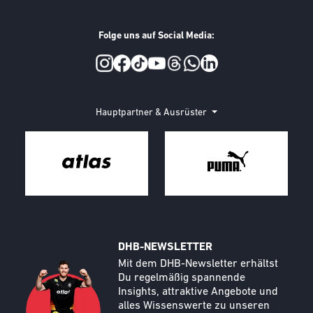
Folge uns auf Social Media:
Social Media
Hauptpartner & Ausrüster
DHB-NEWSLETTER
Call to action image
Text
Mit dem DHB-Newsletter erhältst
Du regelmäßig spannende
Insights, attraktive Angebote und
alles Wissenswerte zu unseren