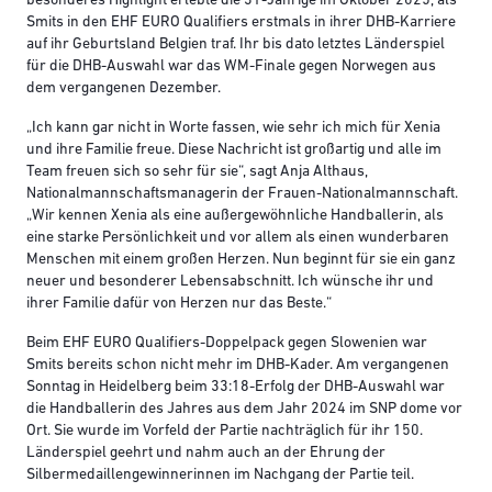
besonderes Highlight erlebte die 31-Jährige im Oktober 2025, als
Smits in den EHF EURO Qualifiers erstmals in ihrer DHB-Karriere
auf ihr Geburtsland Belgien traf. Ihr bis dato letztes Länderspiel
für die DHB-Auswahl war das WM-Finale gegen Norwegen aus
dem vergangenen Dezember.
„Ich kann gar nicht in Worte fassen, wie sehr ich mich für Xenia
und ihre Familie freue. Diese Nachricht ist großartig und alle im
Team freuen sich so sehr für sie“, sagt Anja Althaus,
Nationalmannschaftsmanagerin der Frauen-Nationalmannschaft.
„Wir kennen Xenia als eine außergewöhnliche Handballerin, als
eine starke Persönlichkeit und vor allem als einen wunderbaren
Menschen mit einem großen Herzen. Nun beginnt für sie ein ganz
neuer und besonderer Lebensabschnitt. Ich wünsche ihr und
ihrer Familie dafür von Herzen nur das Beste.“
Beim EHF EURO Qualifiers-Doppelpack gegen Slowenien war
Smits bereits schon nicht mehr im DHB-Kader. Am vergangenen
Sonntag in Heidelberg beim 33:18-Erfolg der DHB-Auswahl war
die Handballerin des Jahres aus dem Jahr 2024 im SNP dome vor
Ort. Sie wurde im Vorfeld der Partie nachträglich für ihr 150.
Länderspiel geehrt und nahm auch an der Ehrung der
Silbermedaillengewinnerinnen im Nachgang der Partie teil.