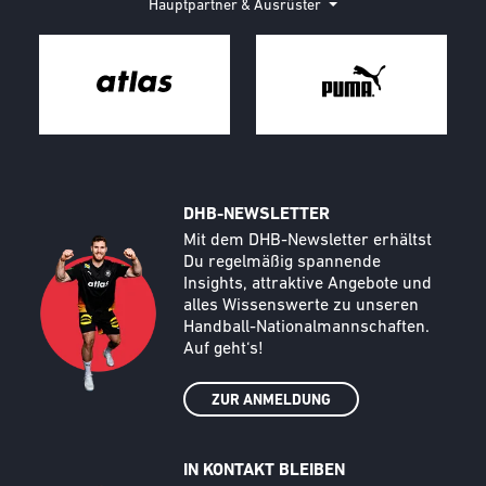
Hauptpartner & Ausrüster
DHB-NEWSLETTER
Call to action image
Text
Mit dem DHB-Newsletter erhältst
Du regelmäßig spannende
Insights, attraktive Angebote und
alles Wissenswerte zu unseren
Handball-Nationalmannschaften.
Auf geht‘s!
ZUR ANMELDUNG
IN KONTAKT BLEIBEN
Call to action image