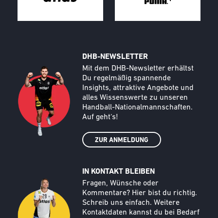
DHB-NEWSLETTER
Call to action image
Text
Mit dem DHB-Newsletter erhältst
Du regelmäßig spannende
Insights, attraktive Angebote und
alles Wissenswerte zu unseren
Handball-Nationalmannschaften.
Auf geht‘s!
ZUR ANMELDUNG
IN KONTAKT BLEIBEN
Call to action image
Text
Fragen, Wünsche oder
Kommentare? Hier bist du richtig.
Schreib uns einfach. Weitere
Kontaktdaten kannst du bei Bedarf