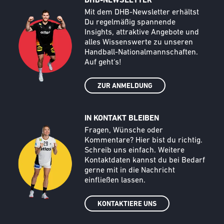
DHB-NEWSLETTER
Call to action image
Text
Mit dem DHB-Newsletter erhältst
Du regelmäßig spannende
Insights, attraktive Angebote und
alles Wissenswerte zu unseren
Handball-Nationalmannschaften.
Auf geht‘s!
ZUR ANMELDUNG
IN KONTAKT BLEIBEN
Call to action image
Text
Fragen, Wünsche oder
Kommentare? Hier bist du richtig.
Schreib uns einfach. Weitere
Kontaktdaten kannst du bei Bedarf
gerne mit in die Nachricht
einfließen lassen.
KONTAKTIERE UNS