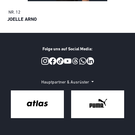
NR. 12
NR.
JOELLE ARNO
MA
Folge uns auf Social Media:
Social Media
Hauptpartner & Ausrüster