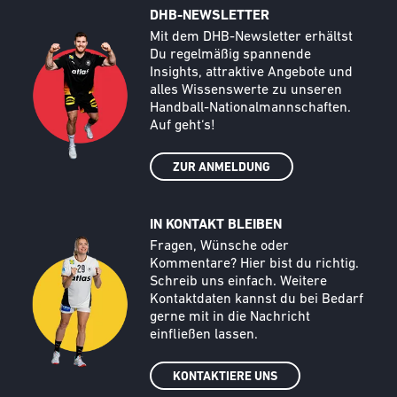
DHB-NEWSLETTER
Call to action image
Text
Mit dem DHB-Newsletter erhältst
Du regelmäßig spannende
Insights, attraktive Angebote und
alles Wissenswerte zu unseren
Handball-Nationalmannschaften.
Auf geht‘s!
ZUR ANMELDUNG
IN KONTAKT BLEIBEN
Call to action image
Text
Fragen, Wünsche oder
Kommentare? Hier bist du richtig.
Schreib uns einfach. Weitere
Kontaktdaten kannst du bei Bedarf
gerne mit in die Nachricht
einfließen lassen.
KONTAKTIERE UNS