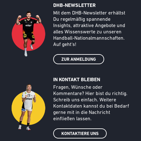
DHB-NEWSLETTER
Call to action image
Text
Mit dem DHB-Newsletter erhältst
Du regelmäßig spannende
Insights, attraktive Angebote und
alles Wissenswerte zu unseren
Handball-Nationalmannschaften.
Auf geht‘s!
ZUR ANMELDUNG
IN KONTAKT BLEIBEN
Call to action image
Text
Fragen, Wünsche oder
Kommentare? Hier bist du richtig.
Schreib uns einfach. Weitere
Kontaktdaten kannst du bei Bedarf
gerne mit in die Nachricht
einfließen lassen.
KONTAKTIERE UNS