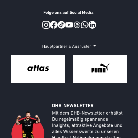
Folge uns auf Social Media:
Social Media
Hauptpartner & Ausrüster
DHB-NEWSLETTER
Call to action image
Text
Mit dem DHB-Newsletter erhältst
Du regelmäßig spannende
Insights, attraktive Angebote und
alles Wissenswerte zu unseren
Handball-Nationalmannschaften.