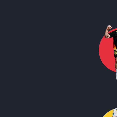
Call to action image
Call to action image