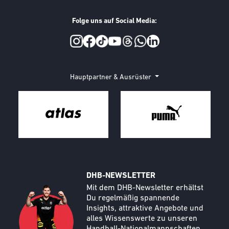
Folge uns auf Social Media:
Social Media
Hauptpartner & Ausrüster
DHB-NEWSLETTER
Call to action image
Text
Mit dem DHB-Newsletter erhältst
Du regelmäßig spannende
Insights, attraktive Angebote und
alles Wissenswerte zu unseren
Handball-Nationalmannschaften.