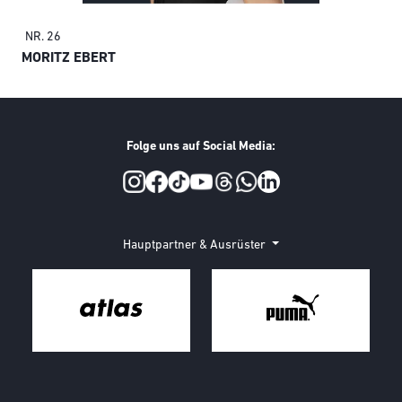
NR. 26
NR.
MORITZ EBERT
OL
Folge uns auf Social Media:
Social Media
Hauptpartner & Ausrüster