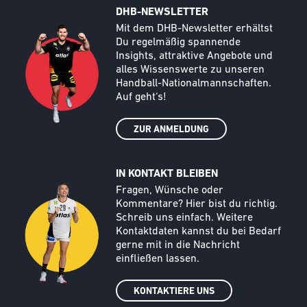
DHB-NEWSLETTER
Call to action image
Text
Mit dem DHB-Newsletter erhältst
Du regelmäßig spannende
Insights, attraktive Angebote und
alles Wissenswerte zu unseren
Handball-Nationalmannschaften.
Auf geht‘s!
ZUR ANMELDUNG
IN KONTAKT BLEIBEN
Call to action image
Text
Fragen, Wünsche oder
Kommentare? Hier bist du richtig.
Schreib uns einfach. Weitere
Kontaktdaten kannst du bei Bedarf
gerne mit in die Nachricht
einfließen lassen.
KONTAKTIERE UNS