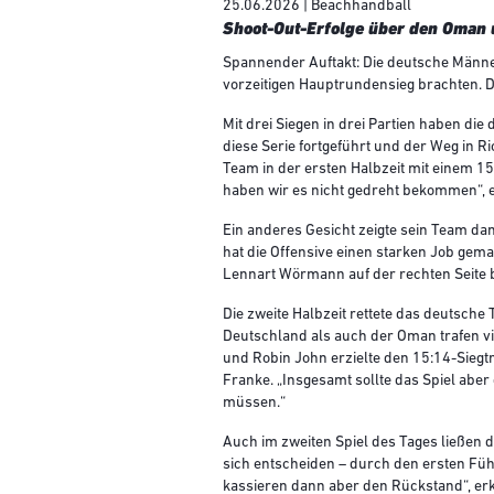
25.06.2026 | Beachhandball
Shoot-Out-Erfolge über den Oman 
Spannender Auftakt: Die deutsche Männer-
vorzeitigen Hauptrundensieg brachten. D
Mit drei Siegen in drei Partien haben d
diese Serie fortgeführt und der Weg in 
Team in der ersten Halbzeit mit einem 15
haben wir es nicht gedreht bekommen“, 
Ein anderes Gesicht zeigte sein Team da
hat die Offensive einen starken Job gem
Lennart Wörmann auf der rechten Seite b
Die zweite Halbzeit rettete das deutsche
Deutschland als auch der Oman trafen vi
und Robin John erzielte den 15:14-Siegt
Franke. „Insgesamt sollte das Spiel abe
müssen.“
Auch im zweiten Spiel des Tages ließen 
sich entscheiden – durch den ersten Führ
kassieren dann aber den Rückstand“, erk