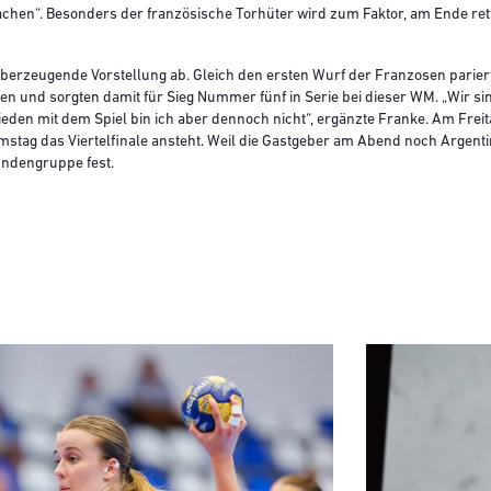
machen“. Besonders der französische Torhüter wird zum Faktor, am Ende ret
überzeugende Vorstellung ab. Gleich den ersten Wurf der Franzosen pariert
fen und sorgten damit für Sieg Nummer fünf in Serie bei dieser WM. „Wir sin
eden mit dem Spiel bin ich aber dennoch nicht“, ergänzte Franke. Am Freit
stag das Viertelfinale ansteht. Weil die Gastgeber am Abend noch Argentin
undengruppe fest.