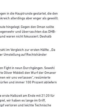
gen in die Hauptrunde gestartet, die den
reich allerdings aber enger als gewollt.
ute hingelegt. Gegen den Oman sollte
he Gegenwehr und überraschten das DHB-
 und waren nicht fokussiert. Deshalb
hl im Vergleich zur ersten Hälfte. „Da
 der Umstellung auf Rechtshänder
nden Fight in neun Durchgängen. Sowohl
rte Oliver Middell den Wurf der Omaner
nnen wir uns verlassen“, resümierte
 dürfen und immer 100 Prozent abliefern
 erste Halbzeit am Ende mit 21:20 für
el, wir haben es lange im Griff,
opf verloren und leichte Technische