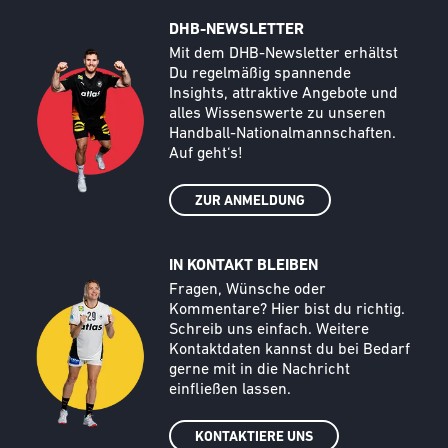
DHB-NEWSLETTER
Call to action image
Text
Mit dem DHB-Newsletter erhältst
Du regelmäßig spannende
Insights, attraktive Angebote und
alles Wissenswerte zu unseren
Handball-Nationalmannschaften.
Auf geht‘s!
ZUR ANMELDUNG
IN KONTAKT BLEIBEN
Call to action image
Text
Fragen, Wünsche oder
Kommentare? Hier bist du richtig.
Schreib uns einfach. Weitere
Kontaktdaten kannst du bei Bedarf
gerne mit in die Nachricht
einfließen lassen.
KONTAKTIERE UNS