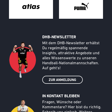
DHB-NEWSLETTER
Call to action image
Text
Mit dem DHB-Newsletter erhältst
Du regelmäßig spannende
Insights, attraktive Angebote und
alles Wissenswerte zu unseren
Handball-Nationalmannschaften.
Auf geht‘s!
ZUR ANMELDUNG
IN KONTAKT BLEIBEN
Call to action image
Text
Fragen, Wünsche oder
Kommentare? Hier bist du richtig.