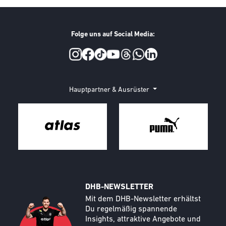
Folge uns auf Social Media:
Social Media
Hauptpartner & Ausrüster
DHB-NEWSLETTER
Call to action image
Text
Mit dem DHB-Newsletter erhältst
Du regelmäßig spannende
Insights, attraktive Angebote und