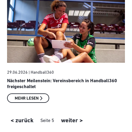
29.06.2026
| Handball360
Nächster Meilenstein: Vereinsbereich in Handball360
freigeschaltet
MEHR LESEN
Seitennummerierung
Vorherige Seite
Nächste Seite
< zurück
weiter >
Seite 5