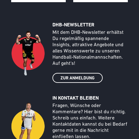
DHB-NEWSLETTER
Call to action image
Text
Mit dem DHB-Newsletter erhältst
Du regelmäßig spannende
Insights, attraktive Angebote und
alles Wissenswerte zu unseren
Handball-Nationalmannschaften.
Auf geht‘s!
ZUR ANMELDUNG
IN KONTAKT BLEIBEN
Call to action image
Text
Fragen, Wünsche oder
Kommentare? Hier bist du richtig.
Schreib uns einfach. Weitere
Kontaktdaten kannst du bei Bedarf
gerne mit in die Nachricht
einfließen lassen.